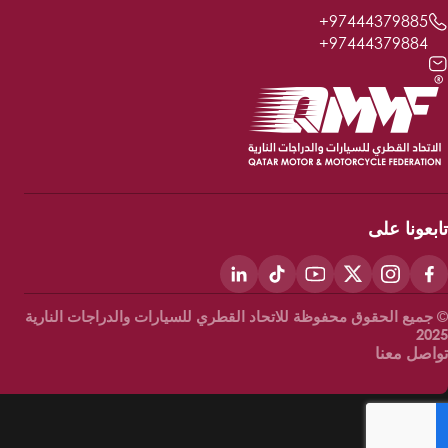
97444379885+
97444379884+
بعونا على
جميع الحقوق محفوظة للاتحاد القطري للسيارات والدراجات النارية
20
Foote
اصل معنا